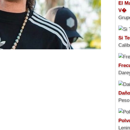
El M
V�
Grup
Si Te
Calib
Frec
Darey
Daño
Peso
Polv
Leni