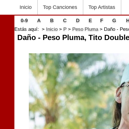
Inicio
Top Canciones
Top Artistas
0-9
A
B
C
D
E
F
G
Estás aquí:
Inicio
P
Peso Pluma
Daño - Pes
Daño - Peso Pluma, Tito Doubl