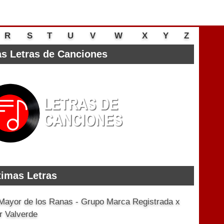
R
S
T
U
V
W
X
Y
Z
s Letras de Canciones
timas Letras