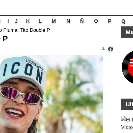
H
I
J
K
L
M
N
Ñ
O
P
Q
o Pluma, Tito Double P
Ma
e P
Ul