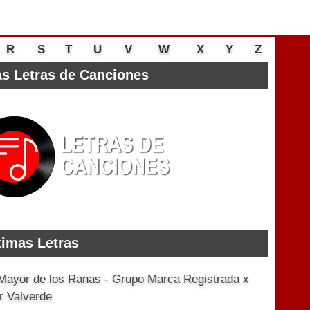
R
S
T
U
V
W
X
Y
Z
s Letras de Canciones
timas Letras