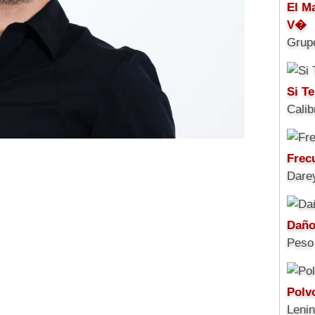
El M
V�
Grup
Si Te
Calib
Frec
Darey
Daño
Peso
Polv
Leni