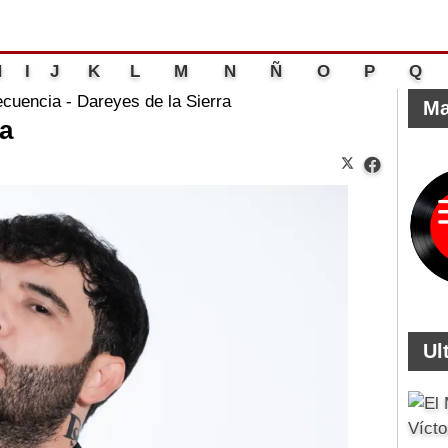
H
I
J
K
L
M
N
Ñ
O
P
Q
ecuencia - Dareyes de la Sierra
Ma
ra
Ul