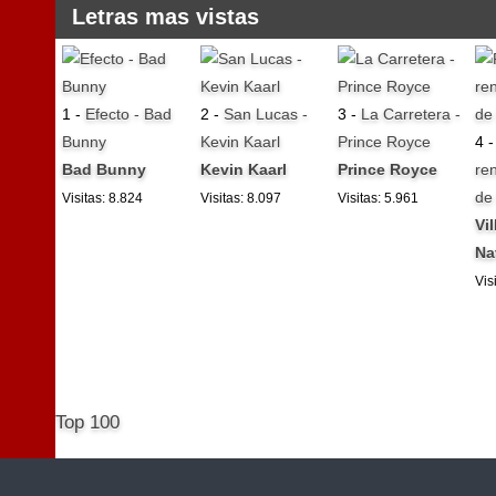
Letras mas vistas
1 -
Efecto - Bad
2 -
San Lucas -
3 -
La Carretera -
Bunny
Kevin Kaarl
Prince Royce
4 
Bad Bunny
Kevin Kaarl
Prince Royce
ren
de
Visitas: 8.824
Visitas: 8.097
Visitas: 5.961
Vi
Na
Vis
Top 100