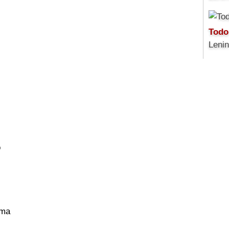
Todo
Leni
o
ama