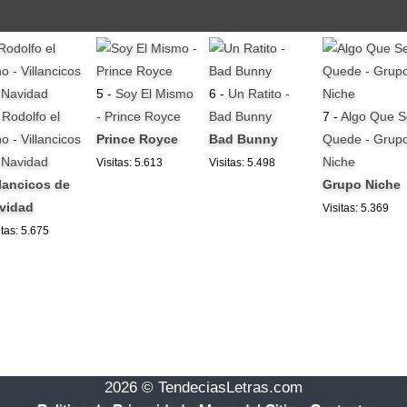
5 -
Soy El Mismo
6 -
Un Ratito -
-
Rodolfo el
- Prince Royce
Bad Bunny
7 -
Algo Que S
o - Villancicos
Prince Royce
Bad Bunny
Quede - Grup
 Navidad
Niche
Visitas: 5.613
Visitas: 5.498
llancicos de
Grupo Niche
vidad
Visitas: 5.369
itas: 5.675
2026 © TendeciasLetras.com