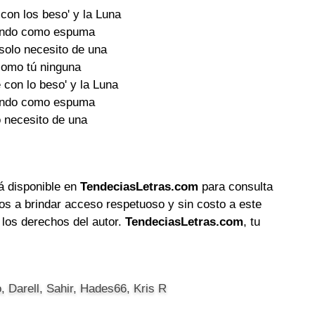
con los beso' y la Luna
endo como espuma
solo necesito de una
como tú ninguna
 con lo beso' y la Luna
endo como espuma
o necesito de una
tá disponible en
TendeciasLetras.com
para consulta
s a brindar acceso respetuoso y sin costo a este
los derechos del autor.
TendeciasLetras.com
, tu
, Darell, Sahir, Hades66, Kris R