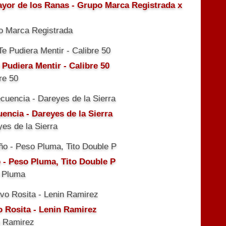
ayor de los Ranas - Grupo Marca Registrada x
o Marca Registrada
 Pudiera Mentir - Calibre 50
re 50
uencia - Dareyes de la Sierra
es de la Sierra
 - Peso Pluma, Tito Double P
 Pluma
o Rosita - Lenin Ramirez
n Ramirez