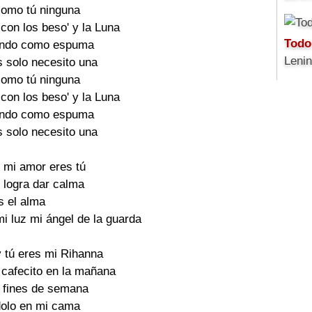
como tú ninguna
con los beso' y la Luna
Todo
endo como espuma
Leni
s solo necesito una
como tú ninguna
con los beso' y la Luna
endo como espuma
s solo necesito una
, mi amor eres tú
 logra dar calma
s el alma
i luz mi ángel de la guarda
y tú eres mi Rihanna
 cafecito en la mañana
s fines de semana
dolo en mi cama