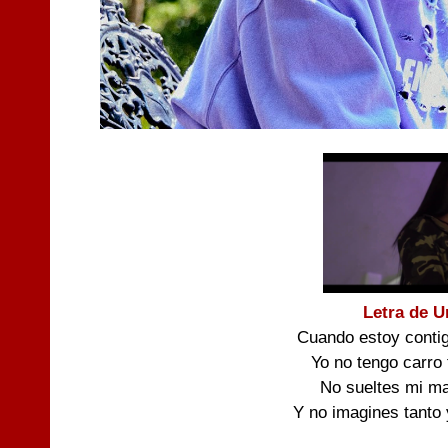
Letra de U
Cuando estoy conti
Yo no tengo carro 
No sueltes mi ma
Y no imagines tant