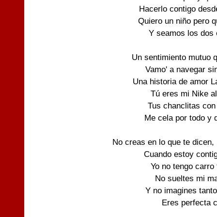
Hacerlo contigo desd
Quiero un niño pero 
Y seamos los dos 
Un sentimiento mutuo 
Vamo' a navegar si
Una historia de amor 
Tú eres mi Nike al
Tus chanclitas co
Me cela por todo y 
No creas en lo que te dicen,
Cuando estoy conti
Yo no tengo carro 
No sueltes mi ma
Y no imagines tan
Eres perfecta 