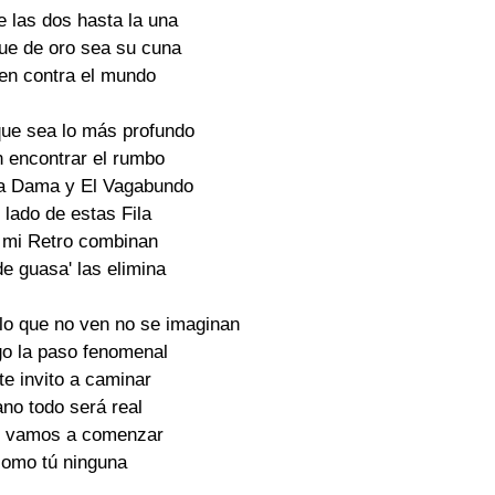
e las dos hasta la una
que de oro sea su cuna
en contra el mundo
que sea lo más profundo
n encontrar el rumbo
La Dama y El Vagabundo
 lado de estas Fila
n mi Retro combinan
de guasa' las elimina
 lo que no ven no se imaginan
go la paso fenomenal
te invito a caminar
no todo será real
to vamos a comenzar
como tú ninguna