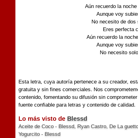
Aún recuerdo la noche 
Aunque voy subi
No necesito de dos 
Eres perfecta 
Aún recuerdo la noche
Aunque voy subi
No necesito sol
Esta letra, cuya autoría pertenece a su creador, es
gratuita y sin fines comerciales. Nos comprometemo
contenido, fomentando su difusión sin comprometer 
fuente confiable para letras y contenido de calidad.
Lo más visto de
Blessd
Aceite de Coco - Blessd, Ryan Castro, De La guetto
Yogurcito - Blessd