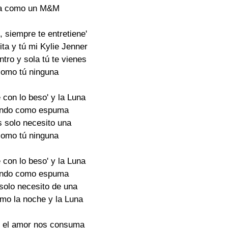
ita como un M&M
 siempre te entretiene'
ita y tú mi Kylie Jenner
tro y sola tú te vienes
como tú ninguna
 con lo beso' y la Luna
endo como espuma
s solo necesito una
como tú ninguna
 con lo beso' y la Luna
endo como espuma
solo necesito de una
mo la noche y la Luna
e el amor nos consuma