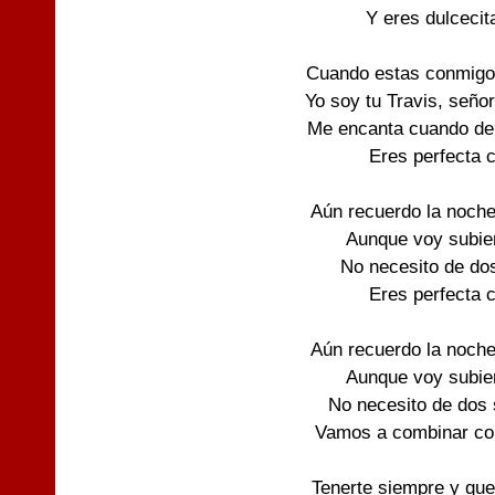
Y eres dulcec
Cuando estas conmigo,
Yo soy tu Travis, señor
Me encanta cuando den
Eres perfecta 
Aún recuerdo la noche
Aunque voy subi
No necesito de do
Eres perfecta 
Aún recuerdo la noche
Aunque voy subi
No necesito de dos 
Vamos a combinar co
Tenerte siempre y qu