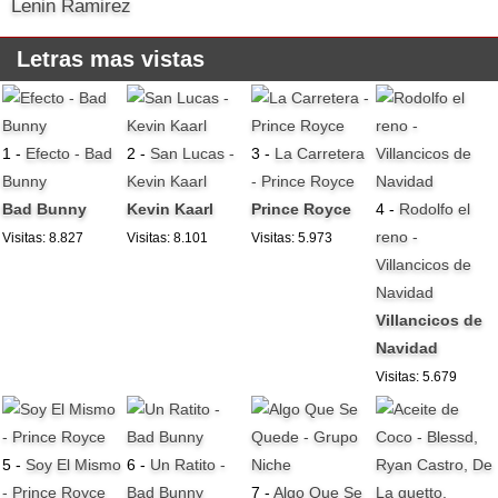
Lenin Ramirez
Letras mas vistas
1 -
Efecto - Bad
2 -
San Lucas -
3 -
La Carretera
Bunny
Kevin Kaarl
- Prince Royce
Bad Bunny
Kevin Kaarl
Prince Royce
4 -
Rodolfo el
reno -
Visitas: 8.827
Visitas: 8.101
Visitas: 5.973
Villancicos de
Navidad
Villancicos de
Navidad
Visitas: 5.679
5 -
Soy El Mismo
6 -
Un Ratito -
- Prince Royce
Bad Bunny
7 -
Algo Que Se