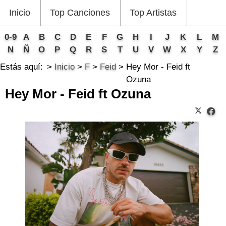
Inicio
Top Canciones
Top Artistas
0-9
A
B
C
D
E
F
G
H
I
J
K
L
M
N
Ñ
O
P
Q
R
S
T
U
V
W
X
Y
Z
Estás aquí:
Inicio
F
Feid
Hey Mor - Feid ft
Ozuna
Hey Mor - Feid ft Ozuna