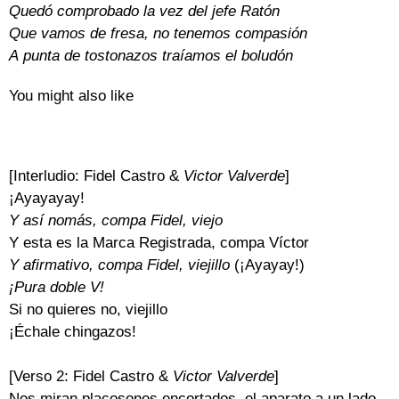
Quedó comprobado la vez del jefe Ratón
Que vamos de fresa, no tenemos compasión
A punta de tostonazos traíamos el boludón
You might also like
[Interludio: Fidel Castro &
Victor Valverde
]
¡Ayayayay!
Y así nomás, compa Fidel, viejo
Y esta es la Marca Registrada, compa Víctor
Y afirmativo, compa Fidel, viejillo
(¡Ayayay!)
¡Pura doble V!
Si no quieres no, viejillo
¡Échale chingazos!
[Verso 2: Fidel Castro &
Victor Valverde
]
Nos miran placosones encortados, el aparato a un lado