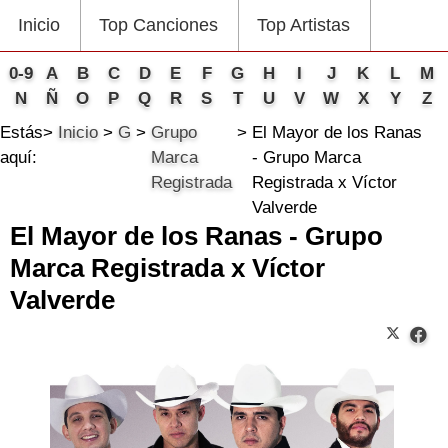
Inicio
Top Canciones
Top Artistas
0-9
A
B
C
D
E
F
G
H
I
J
K
L
M
N
Ñ
O
P
Q
R
S
T
U
V
W
X
Y
Z
Estás
Inicio
G
Grupo
El Mayor de los Ranas
aquí:
Marca
- Grupo Marca
Registrada
Registrada x Víctor
Valverde
El Mayor de los Ranas - Grupo
Marca Registrada x Víctor
Valverde