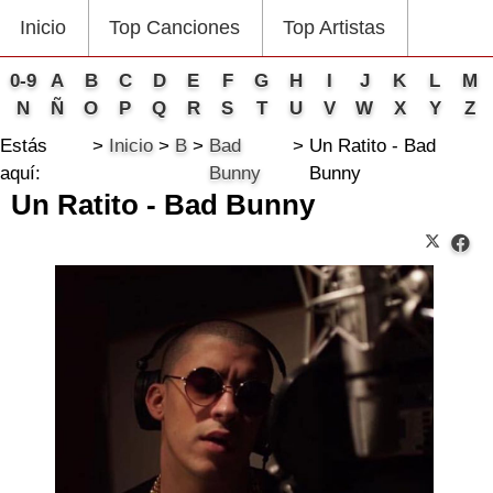
Inicio
Top Canciones
Top Artistas
0-9
A
B
C
D
E
F
G
H
I
J
K
L
M
N
Ñ
O
P
Q
R
S
T
U
V
W
X
Y
Z
Estás
Inicio
B
Bad
Un Ratito - Bad
aquí:
Bunny
Bunny
Un Ratito - Bad Bunny